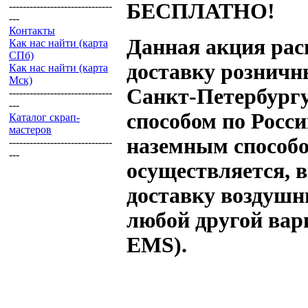
БЕСПЛАТНО!
------------------------------
---
Контакты
Данная акция рас
Как нас найти (карта
СПб)
доставку розничн
Как нас найти (карта
Мск)
Санкт-Петербургу
------------------------------
---
способом по Росси
Каталог скрап-
мастеров
наземным способо
------------------------------
---
осуществляется, 
доставку воздушн
любой другой вар
EMS).