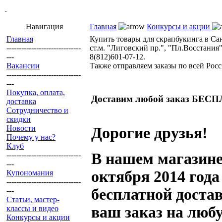
.
Навигация
Главная
Конкурсы и акции
Главная
Купить товары для скрапбукинга в Са
------------------------------
ст.м. "Лиговский пр.", "Пл.Восстания",
---
8(812)601-07-12.
Вакансии
Также отправляем заказы по всей Росс
------------------------------
---
Покупка, оплата,
Доставим любой заказ БЕС
доставка
Сотрудничество и
скидки
Новости
Дорогие друзья!
Почему у нас?
Клуб
В нашем магазине 
------------------------------
---
октября 2014 года
Купономания
------------------------------
бесплатной доста
---
Статьи, мастер-
ваш заказ на люб
классы и видео
Конкурсы и акции