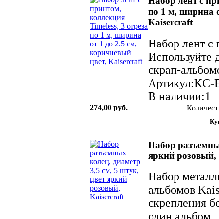
Набор лент с при
по 1 м, ширина о
Kaisercraft
Набор лент с п
Используйте 
скрап-альбомо
Артикул:KC-
В наличии:1
274,00 руб.
Количест
Набор разъемных
яркий розовый, K
Набор металл
альбомов Kais
скрепления б
один альбом. 