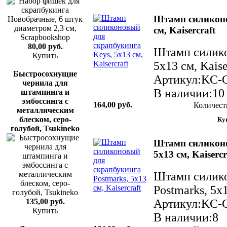
Штамп силиконо
см, Kaisercraft
80,00 руб.
Штамп силико
Купить
5х13 см, Kaise
Быстросохнущие
Артикул:KC-
чернила для
В наличии:10
штампинга и
эмбоссинга с
164,00 руб.
Количест
металлическим
блеском, серо-
голубой, Tsukineko
Штамп силиконо
5х13 см, Kaisercr
Штамп силико
Postmarks, 5х1
135,00 руб.
Артикул:KC-
Купить
В наличии:8