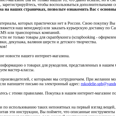
, зарегистрируйтесь, чтобы воспользоваться дополнительными с
ма на наших страничках, позвольте ознакомить Вас с основ
атериалы, которых практически нет в России. Свою покупку Вы с
свяжется наш менеджер) или заказать курьерскую доставку по Са
 EMS или транспортных компаний.
ти не только товары для скрапбукинга (scrapbooking - оформлен
ки, декупажа, валяния шерсти и детского творчества.
ехов!
жие новости нашего интернет-магазина.
информацию о товарах для рукоделия, представленных в нашем м
куем мастер-классы.
 производителей, с которыми мы сотрудничаем. При желании можн
если напишете письмо на электронный адрес:
rukodelie-spb@yande
есь с этими правилами. Покупка в нашем интернет-магазине по
и по использованию таких непонятных на первый взгляд вещей,
итав эти инструкции, Вы поймете, что описанные инструменты н