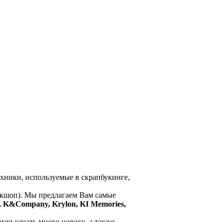
ехники, используемые в скрапбукинге,
кшоп). Мы предлагаем Вам самые
r, K&Company, Krylon, KI Memories,
гли узнать много нового, а также