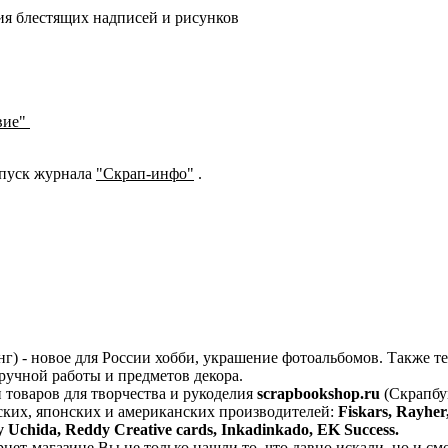
ния блестящих надписей и рисунков
вие"
ыпуск журнала
"Скрап-инфо"
.
нг) - новое для России хобби, украшение фотоальбомов. Также т
ручной работы и предметов декора.
 товаров для творчества и рукоделия
scrapbookshop.ru
(Скрапбу
ских, японских и американских производителей:
Fiskars, Rayhe
y Uchida, Reddy Creative cards, Inkadinkado, EK Success.
ет-магазине Вы не только нашли то, что давно искали, но и смо