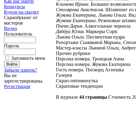
Как нас найти
Климова Ирина
. Большие возможност
Конкурсы
Столярова Анастасия
. Штампинг из 
Купон на скидку
Жукова Екатерина, Львова Ольга
. Ви
Скрапбукинг от
Жукова Екатерина
. Резиновые штам
мастеров
Пнева Дарья
. Алкогольные чернила
Видео
Дядёра Юлия
. Маркеры Copic
Пользователь
Львова Ольга
. Пигментная пудра
Репортажи
Симаковой Марины, Стол
Пароль
Мастер-классы
Львовой Ольги, Андре
Прочие рубрики
Запомнить меня
Персона номера. Троицкая Анна
Персона номера. Жукова Екатерина
Гость номера. Пискорц Агнешка
Забыли пароль?
Галерея
Вы не
Скрап-пятиминутка
зарегистрированы.
Скраповые тенденции
Регистрация
В журнале
44 страницы
.Стоимость 2