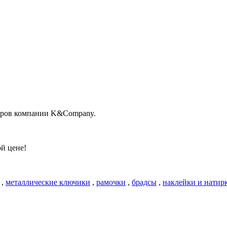
варов компании K&Company.
й цене!
,
металлические ключики
,
рамочки
,
брадсы
,
наклейки и натир