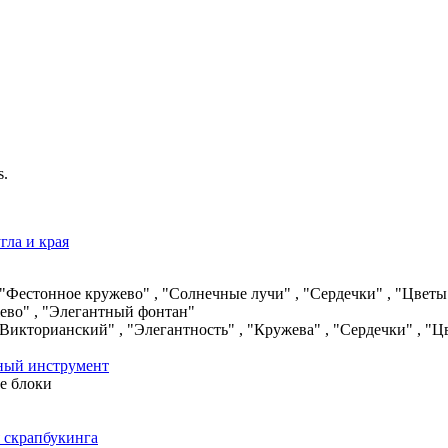
s.
ла и края
"Фестонное кружево" , "Солнечные лучи" , "Сердечки" , "Цветы
ево" , "Элегантный фонтан"
"Викторианский" , "Элегантность" , "Кружева" , "Сердечки" , "Ц
ный инструмент
ые блоки
 скрапбукинга