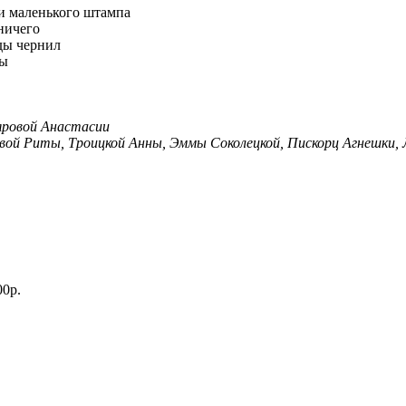
и маленького штампа
ничего
ды чернил
пы
яровой Анастасии
евой Риты, Троицкой Анны, Эммы Соколецкой, Пискорц Агнешки,
00р.