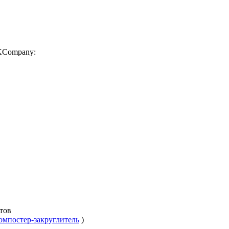
KCompany:
тов
омпостер-закруглитель
)