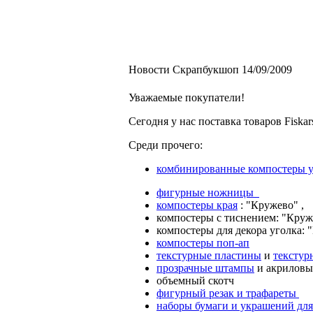
Новости Скрапбукшоп 14/09/2009
Уважаемые покупатели!
Сегодня у нас поставка товаров Fiskar
Среди прочего:
комбинированные компостеры уг
фигурные ножницы
компостеры края
: "Кружево" , 
компостеры с тиснением: "Круж
компостеры для декора уголка: 
компостеры поп-ап
текстурные пластины
и
текстур
прозрачные штампы
и акрилов
объемный скотч
фигурный резак и трафареты
наборы бумаги и украшений для