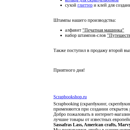
сухой
глиттер
и клей для созда
Штампы нашего производства:
алфавит
"Печатная машинка"
набор штампов-слов
"Путешест
Также поступил в продажу второй в
Приятного дня!
Scrapbookshop.ru
Scrapbooking (скрапбукинг, скрепбуки
применяются при создании открыток 
Добро пожаловать в интернет-магазин
лучшие товары от известных европей
Sassafras Lass, American crafts, Marv
Мы постараемся, чтобы в нашем интерн