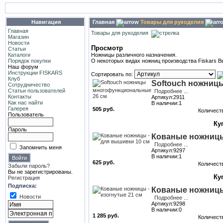
Навигация
Главная
Товары для рукоделия
Главная
Товары для рукоделия
Магазин
Новости
Просмотр
Статьи
Каталоги
Ножницы различного назначения.
Порядок покупки
О некоторых видах ножниц производства Fiskars 
Наш форум
Инструкции FISKARS
Сортировать по:
Клуб
Softouch ножниц
Сотрудничество
Статьи пользователей
Подробнее ...
Контакты
Артикул:2911
Как нас найти
В наличии:1
Галерея
505 руб.
Количест
Пользователь
Пароль
Кованые ножницы
Подробнее ...
Запомнить меня
Артикул:9297
В наличии:1
625 руб.
Количест
Забыли пароль?
Вы не зарегистрированы.
Регистрация
Подписка:
Кованые ножницы 
Новости
Подробнее ...
Артикул:9298
В наличии:0
1 285 руб.
Количест