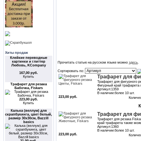
Хиты продаж
Клейкие переводные
картинки и глиттер
Прочитать статью на русском языке можно
здесь
.
Любовь, KCompany
Сортировать по:
167,00 руб.
Трафарет для фиг
Купить
Трафарет для фигурного ре
Трафарет для резака
Фигурный край трафарета
Бабочка, Fiskars
Артикул:1359
В наличии:более 10 шт.
223,00 руб.
Количе
223,00 руб.
Купить
Калька (веллум) для
Трафарет для фи
скрапбукинга, цвет белый,
размер 30х30см, Bazzill
Трафарет для резака Fiska
basics
край трафарета также можн
Артикул:1360
В наличии:более 10 шт.
223,00 руб.
Количе
21,00 руб.