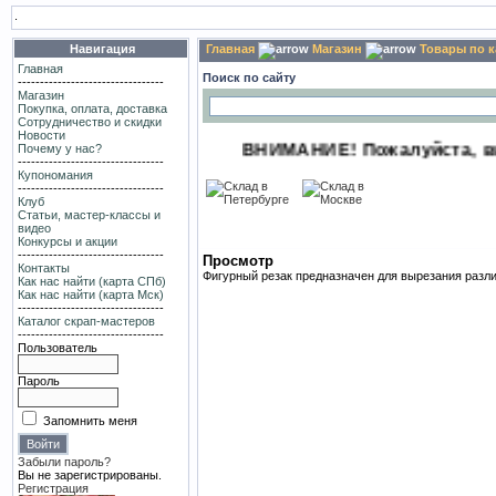
.
Навигация
Главная
Магазин
Товары по 
Главная
Поиск по сайту
---------------------------------
Магазин
Покупка, оплата, доставка
Сотрудничество и скидки
Новости
ВНИМАНИЕ! Пожалуйста, выбери
Почему у нас?
---------------------------------
Купономания
---------------------------------
Клуб
Статьи, мастер-классы и
видео
Конкурсы и акции
---------------------------------
Просмотр
Контакты
Фигурный резак предназначен для вырезания различ
Как нас найти (карта СПб)
Как нас найти (карта Мск)
---------------------------------
Каталог скрап-мастеров
---------------------------------
Пользователь
Пароль
Запомнить меня
Забыли пароль?
Вы не зарегистрированы.
Регистрация