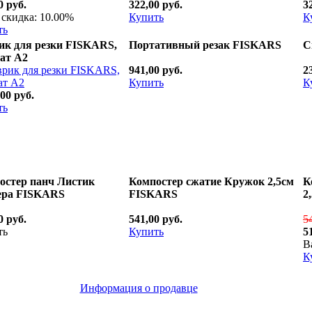
0 руб.
322,00 руб.
3
скидка: 10.00%
Купить
К
ть
ик для резки FISKARS,
Портативный резак FISKARS
С
ат А2
941,00 руб.
2
Купить
К
,00 руб.
ть
остер панч Листик
Компостер сжатие Кружок 2,5см
К
ера FISKARS
FISKARS
2
0 руб.
541,00 руб.
5
ть
Купить
5
В
К
Информация о продавце