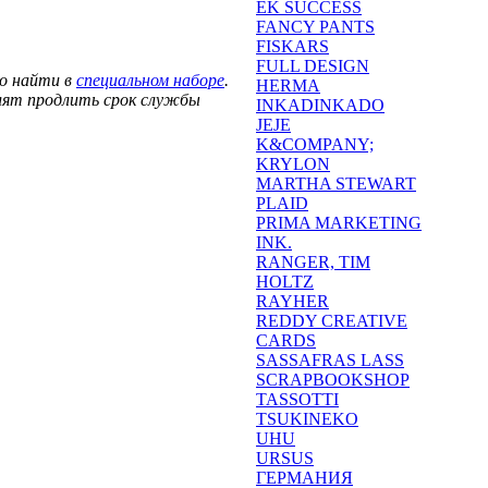
EK SUCCESS
FANCY PANTS
FISKARS
FULL DESIGN
но найти в
специальном наборе
.
HERMA
олят продлить срок службы
INKADINKADO
JEJE
K&COMPANY;
KRYLON
MARTHA STEWART
PLAID
PRIMA MARKETING
INK.
RANGER, TIM
HOLTZ
RAYHER
REDDY CREATIVE
CARDS
SASSAFRAS LASS
SCRAPBOOKSHOP
TASSOTTI
TSUKINEKO
UHU
URSUS
ГЕРМАНИЯ