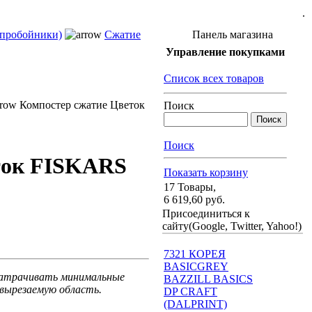
.
 пробойники)
Сжатие
Панель магазина
Управление покупками
Список всех товаров
Компостер сжатие Цветок
Поиск
Поиск
ток FISKARS
Показать корзину
17 Товары,
6 619,60 руб.
Присоединиться к
сайту(Google, Twitter, Yahoo!)
7321 КОРЕЯ
BASICGREY
 затрачивать минимальные
BAZZILL BASICS
 вырезаемую область.
DP CRAFT
(DALPRINT)