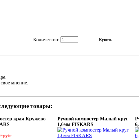
Количество:
ре.
 свое мнение.
 следующие товары:
остер края Кружево
Ручной компостер Малый круг
Р
KARS
1,6мм FISKARS
6
0 руб.