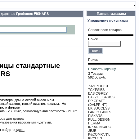
.
дартные Гребешок FISKARS
Панель магазина
Управление покупками
Список всех товаров
Поиск
Поиск
ицы стандартные
Показать корзину
ARS
3 Товары,
592,00 руб.
7321 КОРЕЯ
7GYPSIES
BASICGREY
BAZZILL BASICS
азмера. Длина лезвий около 6 см.
DP CRAFT
онкий картон, тонкий пластик, фольга. Не
(DALPRINT)
нью и фетром!
EK SUCCESS
а - 250 г/м2, рекомендуемая плотность - 210 г/
FANCY PANTS
FISKARS
ора для декора.
FULL DESIGN
ользования взрослыми и детьми.
HERMA
INKADINKADO
ы найдете
здесь
.
JEJE
K&COMPANY;
KRYLON