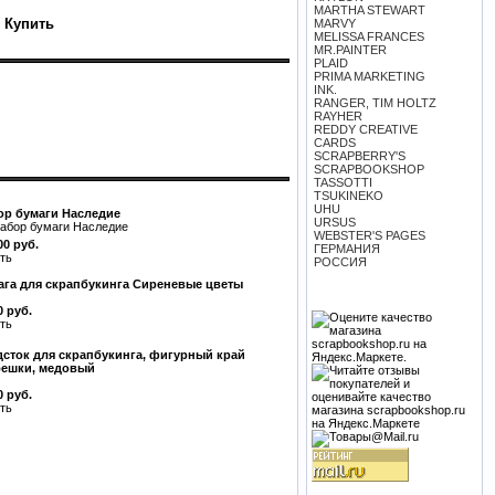
MARTHA STEWART
MARVY
MELISSA FRANCES
MR.PAINTER
PLAID
PRIMA MARKETING
INK.
RANGER, TIM HOLTZ
RAYHER
REDDY CREATIVE
CARDS
SCRAPBERRY'S
SCRAPBOOKSHOP
TASSOTTI
TSUKINEKO
UHU
ор бумаги Наследие
URSUS
WEBSTER'S PAGES
00 руб.
ГЕРМАНИЯ
ть
РОССИЯ
ага для скрапбукинга Сиреневые цветы
0 руб.
ть
дсток для скрапбукинга, фигурный край
бешки, медовый
0 руб.
ть