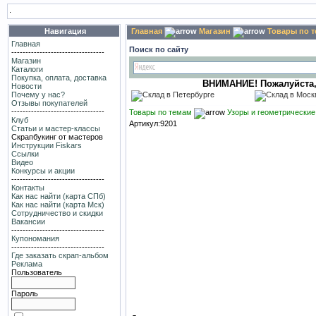
.
Навигация
Главная
Магазин
Товары по 
Главная
Поиск по сайту
---------------------------------
Магазин
Каталоги
Покупка, оплата, доставка
ВНИМАНИЕ! Пожалуйста, в
Новости
Почему у нас?
Отзывы покупателей
---------------------------------
Товары по темам
Узоры и геометрически
Клуб
Артикул:9201
Статьи и мастер-классы
Скрапбукинг от мастеров
Инструкции Fiskars
Ссылки
Видео
Конкурсы и акции
---------------------------------
Контакты
Как нас найти (карта СПб)
Как нас найти (карта Мск)
Сотрудничество и скидки
Вакансии
---------------------------------
Купономания
---------------------------------
Где заказать скрап-альбом
Реклама
Пользователь
Пароль