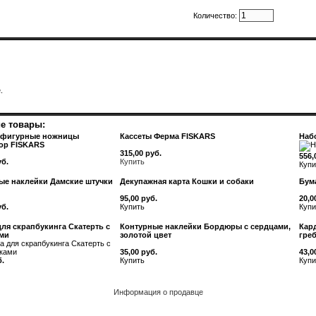
Количество:
.
е товары:
 фигурные ножницы
Кассеты Ферма FISKARS
Наб
ор FISKARS
315,00 руб.
556,
уб.
Купить
Купи
е наклейки Дамские штучки
Декупажная карта Кошки и собаки
Бум
95,00 руб.
20,0
уб.
Купить
Купи
для скрапбукинга Скатерть с
Контурные наклейки Бордюры с сердцами,
Кар
ми
золотой цвет
гре
35,00 руб.
43,0
б.
Купить
Купи
Информация о продавце