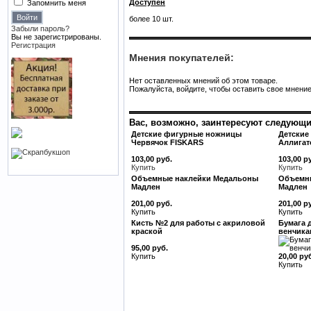
Доступен
Запомнить меня
более 10 шт.
Забыли пароль?
Вы не зарегистрированы.
Регистрация
Мнения покупателей:
Нет оставленных мнений об этом товаре.
Пожалуйста, войдите, чтобы оставить свое мнение
Вас, возможно, заинтересуют следующи
Детские фигурные ножницы
Детские
Червячок FISKARS
Аллигат
103,00 руб.
103,00 р
Купить
Купить
Объемные наклейки Медальоны
Объемны
Мадлен
Мадлен
201,00 руб.
201,00 р
Купить
Купить
Кисть №2 для работы с акриловой
Бумага 
краской
венчика
95,00 руб.
Купить
20,00 ру
Купить