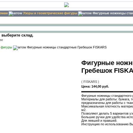
темам
Узоры и геометрические фигуры
Фигурные ножницы стан
ыберите склад.
е фигуры
Фигурные ножницы стандартные Гребешок FISKARS
Фигурные ножн
Гребешок FISK
( FISKARS )
Цена:
144,00 руб.
Фигурные ножницы стандартного р
Материалы для работы: бумага, т
предназначены для работы с тка
Максимальная плотность материал
м2.
Позволяют делать 5 вариантов уз
Большие ручки для удобства исп
Для левшей и правшей.
Инструкцию по использованию В