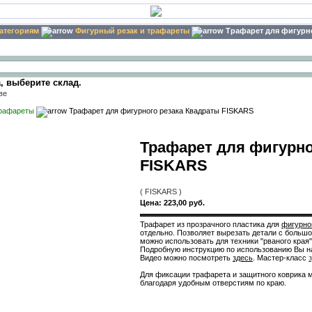
категориям
Фигурный резак и трафареты
Трафарет для фигурно
ыберите склад.
трафареты
Трафарет для фигурного резака Квадраты FISKARS
Трафарет для фигурно
FISKARS
( FISKARS )
Цена:
223,00 руб.
Трафарет из прозрачного пластика для
фигурно
отдельно. Позволяет вырезать детали с большо
можно использовать для техники "рваного края"
Подробную инструкцию по использованию Вы 
Видео можно посмотреть
здесь
. Мастер-класс
Для фиксации трафарета и защитного коврика 
благодаря удобным отверстиям по краю.