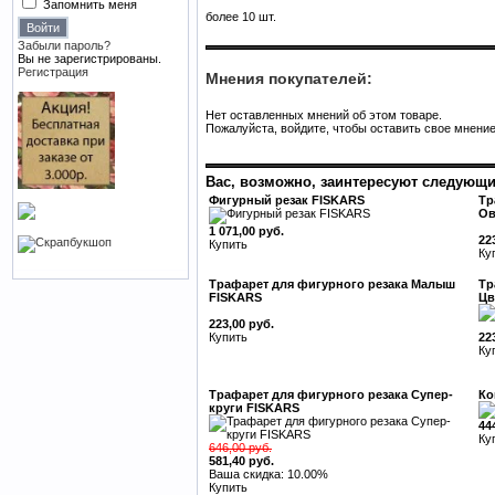
Запомнить меня
более 10 шт.
Забыли пароль?
Вы не зарегистрированы.
Регистрация
Мнения покупателей:
Нет оставленных мнений об этом товаре.
Пожалуйста, войдите, чтобы оставить свое мнение
Вас, возможно, заинтересуют следующи
Фигурный резак FISKARS
Тр
Ов
1 071,00 руб.
22
Купить
Ку
Трафарет для фигурного резака Малыш
Тр
FISKARS
Цв
223,00 руб.
Купить
22
Ку
Трафарет для фигурного резака Супер-
Ко
круги FISKARS
44
Ку
646,00 руб.
581,40 руб.
Ваша скидка: 10.00%
Купить