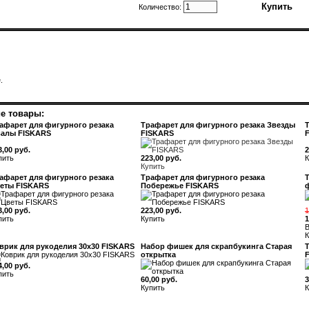
Количество:
.
е товары:
афарет для фигурного резака
Трафарет для фигурного резака Звезды
алы FISKARS
FISKARS
3,00 руб.
2
пить
223,00 руб.
К
Купить
афарет для фигурного резака
Трафарет для фигурного резака
еты FISKARS
Побережье FISKARS
3,00 руб.
223,00 руб.
1
пить
Купить
1
В
К
врик для рукоделия 30х30 FISKARS
Набор фишек для скрапбукинга Старая
открытка
4,00 руб.
пить
60,00 руб.
3
Купить
К