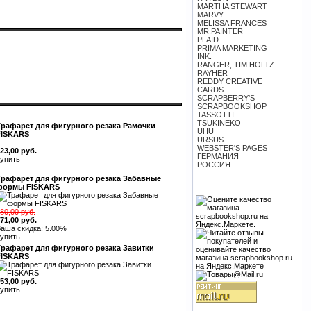
MARTHA STEWART
MARVY
MELISSA FRANCES
MR.PAINTER
PLAID
PRIMA MARKETING
INK.
RANGER, TIM HOLTZ
RAYHER
REDDY CREATIVE
CARDS
SCRAPBERRY'S
SCRAPBOOKSHOP
TASSOTTI
TSUKINEKO
Трафарет для фигурного резака Рамочки
UHU
FISKARS
URSUS
WEBSTER'S PAGES
23,00 руб.
ГЕРМАНИЯ
упить
РОССИЯ
Трафарет для фигурного резака Забавные
формы FISKARS
80,00 руб.
71,00 руб.
аша скидка: 5.00%
упить
Трафарет для фигурного резака Завитки
FISKARS
53,00 руб.
упить