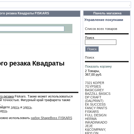
.
го резака Квадраты FISKARS
Панель магазина
Управление покупками
Список всех товаров
Поиск
Поиск
го резака Квадраты
Показать корзину
2 Товары,
367,00 руб.
7321 КОРЕЯ
7GYPSIES
BASICGREY
BAZZILL BASICS
го резака
Fiskars. Также может использоваться
DP CRAFT
й точностью. Фигурный край трафарета также
(DALPRINT)
.
EK SUCCESS
найдете
здесь
и
здесь
.
FANCY PANTS
здесь
.
FISKARS
FULL DESIGN
можно использовать
набор ShapeBoss FISKARS
HERMA
INKADINKADO
JEJE
K&COMPANY;
KRYLON