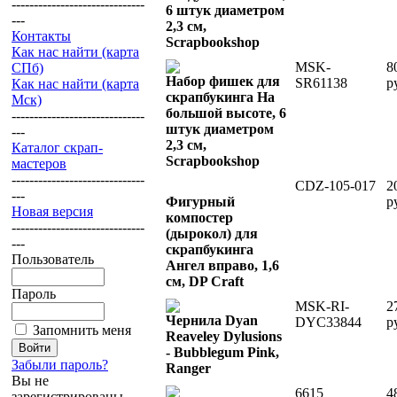
------------------------------
6 штук диаметром
---
2,3 см,
Контакты
Scrapbookshop
Как нас найти (карта
MSK-
8
СПб)
Набор фишек для
SR61138
р
Как нас найти (карта
скрапбукинга На
Мск)
большой высоте, 6
------------------------------
штук диаметром
---
2,3 см,
Каталог скрап-
Scrapbookshop
мастеров
------------------------------
CDZ-105-017
2
---
Фигурный
р
Новая версия
компостер
------------------------------
(дырокол) для
---
скрапбукинга
Пользователь
Ангел вправо, 1,6
см, DP Craft
Пароль
MSK-RI-
2
Чернила Dyan
DYC33844
р
Запомнить меня
Reaveley Dylusions
- Bubblegum Pink,
Забыли пароль?
Ranger
Вы не
6615
4
зарегистрированы.