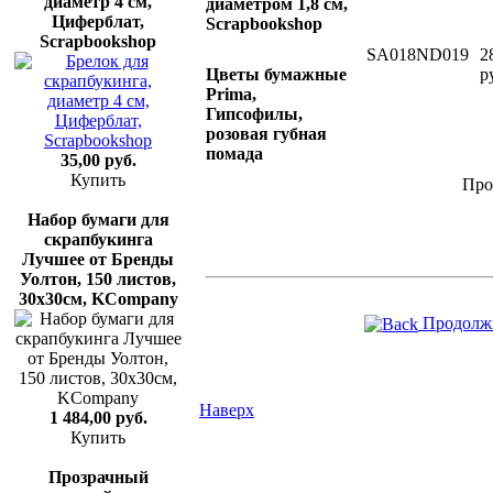
диаметр 4 см,
диаметром 1,8 см,
Циферблат,
Scrapbookshop
Scrapbookshop
SA018ND019
2
Цветы бумажные
р
Prima,
Гипсофилы,
розовая губная
помада
35,00 руб.
Купить
Про
Набор бумаги для
скрапбукинга
Лучшее от Бренды
Уолтон, 150 листов,
30х30см, KCompany
Продолжи
Наверх
1 484,00 руб.
Купить
Прозрачный