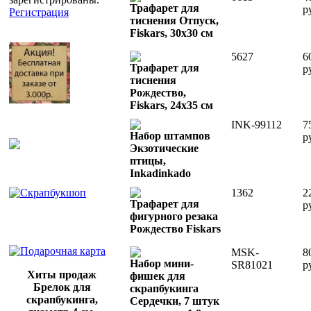
Трафарет для
р
Регистрация
тиснения Отпуск,
Fiskars, 30х30 см
5627
6
Трафарет для
р
тиснения
Рождество,
Fiskars, 24х35 см
INK-99112
7
Набор штампов
р
Экзотические
птицы,
Inkadinkado
1362
2
Трафарет для
р
фигурного резака
Рождество Fiskars
MSK-
8
Набор мини-
SR81021
р
Хиты продаж
фишек для
Брелок для
скрапбукинга
скрапбукинга,
Сердечки, 7 штук