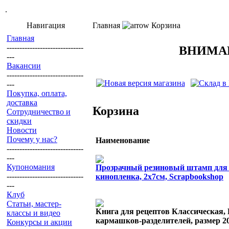
.
Навигация
Главная
Корзина
Главная
------------------------------
ВНИМАНИЕ!
---
Вакансии
------------------------------
---
Покупка, оплата,
доставка
Корзина
Сотрудничество и
скидки
Новости
Почему у нас?
Наименование
------------------------------
---
Купономания
Прозрачный резиновый штамп для 
------------------------------
кинопленка, 2х7см, Scrapbookshop
---
Клуб
Статьи, мастер-
Книга для рецептов Классическая, H
классы и видео
кармашков-разделителей, размер 20
Конкурсы и акции