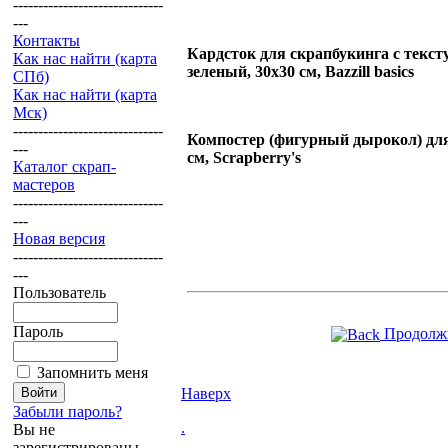
------------------------------
---
Контакты
Кардсток для скрапбукинга с текст
Как нас найти (карта
зеленый, 30х30 см, Bazzill basics
СПб)
Как нас найти (карта
Мск)
------------------------------
Компостер (фигурный дырокол) для
---
см, Scrapberry's
Каталог скрап-
мастеров
------------------------------
---
Новая версия
------------------------------
---
Пользователь
Пароль
Продолжи
Запомнить меня
Наверх
Забыли пароль?
.
Вы не
зарегистрированы.