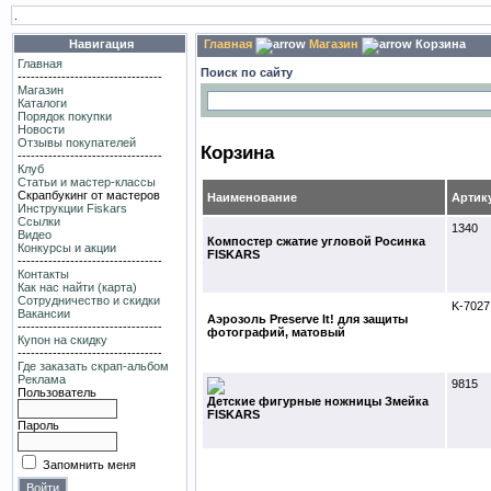
.
Навигация
Главная
Магазин
Корзина
Главная
Поиск по сайту
---------------------------------
Магазин
Каталоги
Порядок покупки
Новости
Отзывы покупателей
Корзина
---------------------------------
Клуб
Статьи и мастер-классы
Скрапбукинг от мастеров
Наименование
Артик
Инструкции Fiskars
Ссылки
1340
Видео
Компостер сжатие угловой Росинка
Конкурсы и акции
FISKARS
---------------------------------
Контакты
Как нас найти (карта)
Сотрудничество и скидки
K-7027
Вакансии
Аэрозоль Preserve It! для защиты
---------------------------------
фотографий, матовый
Купон на скидку
---------------------------------
Где заказать скрап-альбом
Реклама
9815
Пользователь
Детские фигурные ножницы Змейка
FISKARS
Пароль
Запомнить меня