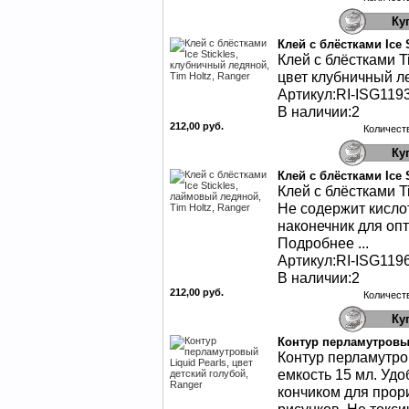
Клей с блёстками Ice 
Клей с блёстками Ti
цвет клубничный л
Артикул:RI-ISG119
В наличии:2
212,00 руб.
Количест
Клей с блёстками Ice 
Клей с блёстками Ti
Не содержит кислот
наконечник для оп
Подробнее ...
Артикул:RI-ISG119
В наличии:2
212,00 руб.
Количест
Контур перламутровый
Контур перламутров
емкость 15 мл. Уд
кончиком для прор