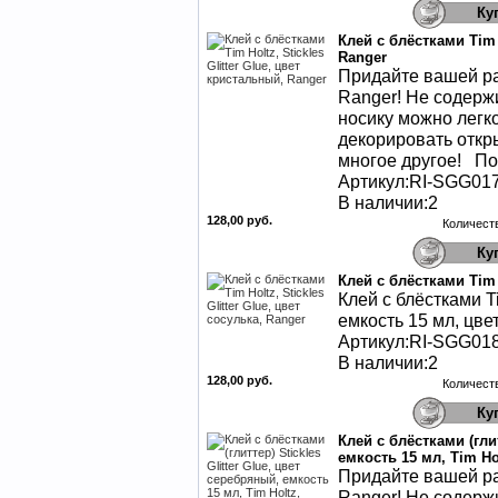
Клей с блёстками Tim H
Ranger
Придайте вашей раб
Ranger! Не содержи
носику можно легко
декорировать откры
многое другое! Под
Артикул:RI-SGG01
В наличии:2
128,00 руб.
Количест
Клей с блёстками Tim H
Клей с блёстками Tim
емкость 15 мл, цве
Артикул:RI-SGG01
В наличии:2
128,00 руб.
Количест
Клей с блёстками (глит
емкость 15 мл, Tim Ho
Придайте вашей раб
Ranger! Не содержи