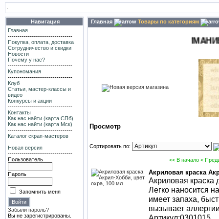
.
Навигация
Главная
Товары по категориям
Главная
---------------------------------
ВНИМАНИЕ! Пожалу
Покупка, оплата, доставка
Сотрудничество и скидки
Новости
Почему у нас?
---------------------------------
Купономания
---------------------------------
Клуб
Статьи, мастер-классы и
видео
Конкурсы и акции
---------------------------------
Контакты
Как нас найти (карта СПб)
Как нас найти (карта Мск)
Просмотр
---------------------------------
Каталог скрап-мастеров
---------------------------------
Сортировать по:
Новая версия
---------------------------------
Пользователь
<< В начало
< Пред
Акриловая краска Акр
Пароль
Акриловая краска д
Легко наносится н
Запомнить меня
имеет запаха, быст
вызывает аллергии
Забыли пароль?
Вы не зарегистрированы.
Артикул:0301015