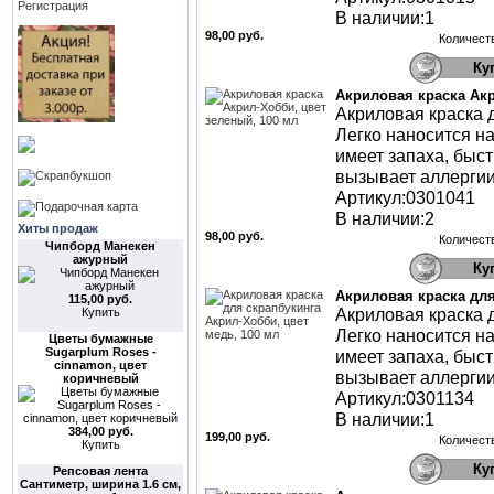
Регистрация
В наличии:1
98,00 руб.
Количест
Акриловая краска Акр
Акриловая краска д
Легко наносится н
имеет запаха, быст
вызывает аллергии
Артикул:0301041
В наличии:2
Хиты продаж
98,00 руб.
Количест
Чипборд Манекен
ажурный
Акриловая краска для
115,00 руб.
Акриловая краска д
Купить
Легко наносится н
Цветы бумажные
Sugarplum Roses -
имеет запаха, быст
cinnamon, цвет
вызывает аллергии
коричневый
Артикул:0301134
В наличии:1
384,00 руб.
199,00 руб.
Количест
Купить
Репсовая лента
Сантиметр, ширина 1.6 см,