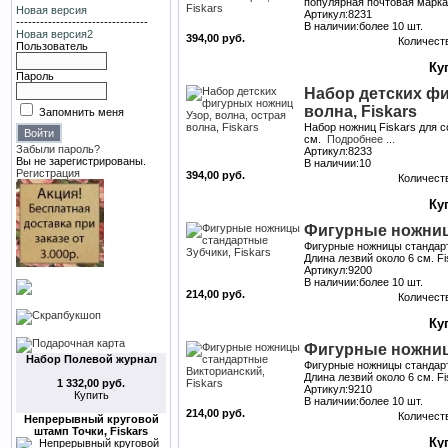
популярная почтовая марка
Новая версия
Артикул:8231
---------------------------------
В наличии:более 10 шт.
Новая версия2
394,00 руб.
Количест
Пользователь
Пароль
Набор детских фи
волна, Fiskars
Запомнить меня
Набор ножниц Fiskars для с
см.
Подробнее ...
Забыли пароль?
Артикул:8233
Вы не зарегистрированы.
В наличии:10
Регистрация
394,00 руб.
Количест
Фигурные ножниц
Фигурные ножницы стандарт
Длина лезвий около 6 см. F
Артикул:9200
В наличии:более 10 шт.
214,00 руб.
Количест
Фигурные ножниц
Набор Полевой журнал
Фигурные ножницы стандарт
Длина лезвий около 6 см. F
1 332,00 руб.
Артикул:9210
Купить
В наличии:более 10 шт.
214,00 руб.
Количест
Непрерывный круговой
штамп Точки, Fiskars