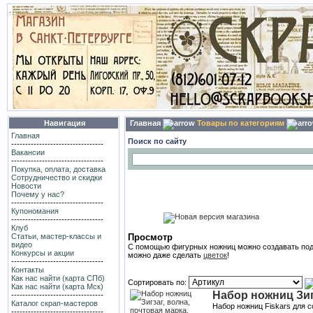
.
Навигация
Главная
Товары по категориям
Главная
Поиск по сайту
---------------------------------
Вакансии
---------------------------------
Покупка, оплата, доставка
Сотрудничество и скидки
Новости
Почему у нас?
---------------------------------
Купономания
---------------------------------
Клуб
Статьи, мастер-классы и
Просмотр
видео
С помощью фигурных ножниц можно создавать подло
Конкурсы и акции
можно даже сделать
цветок
!
---------------------------------
Контакты
Как нас найти (карта СПб)
Сортировать по:
Как нас найти (карта Мск)
Набор ножниц Зигз
---------------------------------
Каталог скрап-мастеров
Набор ножниц Fiskars для с
---------------------------------