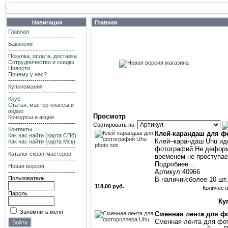
.
Навигация
Главная
Главная
---------------------------------
Вакансии
---------------------------------
Покупка, оплата, доставка
Сотрудничество и скидки
Новости
Почему у нас?
---------------------------------
Купономания
---------------------------------
Клуб
Статьи, мастер-классы и
видео
Просмотр
Конкурсы и акции
---------------------------------
Сортировать по:
Контакты
Клей-карандаш для фо
Как нас найти (карта СПб)
Клей–карандаш Uhu иде
Как нас найти (карта Мск)
---------------------------------
фотографий.Не деформи
Каталог скрап-мастеров
временем не проступае
---------------------------------
Подробнее ...
Новая версия
Артикул:40966
---------------------------------
Пользователь
В наличии:более 10 шт.
118,00 руб.
Количест
Пароль
Запомнить меня
Сменная лента для ф
Сменная лента для фот