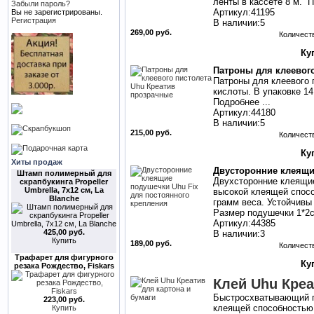
ленты в кассете 8 м. П
Забыли пароль?
Артикул:41195
Вы не зарегистрированы.
Регистрация
В наличии:5
269,00 руб.
Количест
Патроны для клеевог
Патроны для клеевого 
кислоты. В упаковке 1
Подробнее ...
Артикул:44180
В наличии:5
215,00 руб.
Количест
Хиты продаж
Двусторонние клеящи
Штамп полимерный для
Двухсторонние клеящие
скрапбукинга Propeller
Umbrella, 7х12 см, La
высокой клеящей спос
Blanche
грамм веса. Устойчивы 
Размер подушечки 1*2с
Артикул:44385
425,00 руб.
В наличии:3
Купить
189,00 руб.
Количест
Трафарет для фигурного
резака Рождество, Fiskars
Клей Uhu Креа
Быстросхватывающий пр
223,00 руб.
клеящей способностью 
Купить