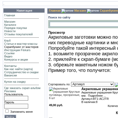
.
Навигация
Главная
Магазин
Скрапбукинг
Главная
Поиск по сайту
---------------------------------
Магазин
Каталоги
Порядок покупки
Новости
Просмотр
Отзывы покупателей
Акриловые заготовки можно пок
---------------------------------
Клуб
них переводные картинки и мно
Статьи и мастер-классы
Скрапбукинг от мастеров
Попробуйте такой интересный 
Инструкции Fiskars
1. возьмите прозрачное акрил
Ссылки
Видео
2. приклейте к скрап-бумаге (
Конкурсы и акции
---------------------------------
3. обрежьте макетным ножом б
Контакты
Как нас найти (карта)
Пример того, что получится:
Сотрудничество и скидки
Вакансии
---------------------------------
Купон на скидку
Сортировать по:
---------------------------------
Где заказать скрап-альбом
Акриловые украшени
Реклама
Акриловые украшения Кругл
Пользователь
мм. Подробнее ...
Артикул:BT1-AC2TR
В наличии:8
Пароль
49,00 руб.
Количе
Запомнить меня