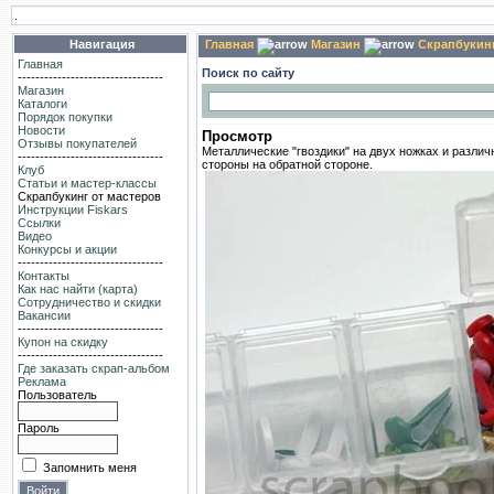
.
Навигация
Главная
Магазин
Скрапбукинг
Главная
Поиск по сайту
---------------------------------
Магазин
Каталоги
Порядок покупки
Новости
Просмотр
Отзывы покупателей
Металлические "гвоздики" на двух ножках и разли
---------------------------------
стороны на обратной стороне.
Клуб
Статьи и мастер-классы
Скрапбукинг от мастеров
Инструкции Fiskars
Ссылки
Видео
Конкурсы и акции
---------------------------------
Контакты
Как нас найти (карта)
Сотрудничество и скидки
Вакансии
---------------------------------
Купон на скидку
---------------------------------
Где заказать скрап-альбом
Реклама
Пользователь
Пароль
Запомнить меня