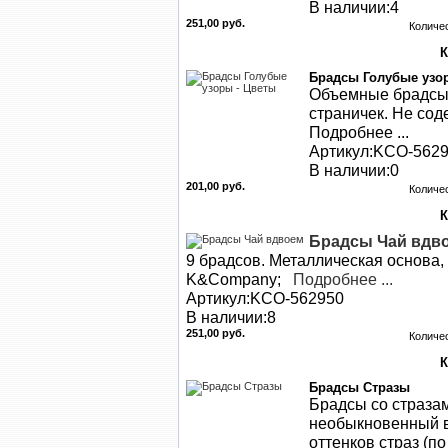
В наличии:4
251,00 руб.
Количе
Брадсы Голубые узо
Объемные брадсы-
страничек. Не со
Подробнее ...
Артикул:KCO-562
В наличии:0
201,00 руб.
Количе
Брадсы Чай вдв
9 брадсов. Металлическая основа,
K&Company;
Подробнее ...
Артикул:KCO-562950
В наличии:8
251,00 руб.
Количе
Брадсы Стразы
Брадсы со страза
необыкновенный в
оттенков страз (по