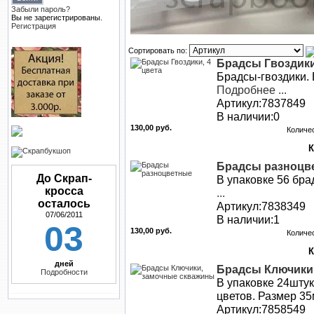
Забыли пароль?
Вы не зарегистрированы.
Регистрация
Сортировать по:
Брадсы Гвоздики
Брадсы-гвоздики. 
Подробнее ...
Артикул:7837849
В наличии:0
130,00 руб.
Количе
Брадсы разноцв
До Скрап-
В упаковке 56 бра
кросса
...
осталось
Артикул:7838349
07/06/2011
В наличии:1
03
130,00 руб.
Количе
дней
Брадсы Ключики
Подробности
В упаковке 24штук
цветов. Размер 
Артикул:7858549