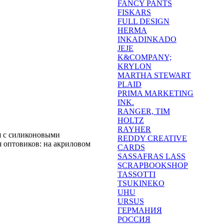
FANCY PANTS
FISKARS
FULL DESIGN
HERMA
INKADINKADO
JEJE
K&COMPANY;
KRYLON
MARTHA STEWART
PLAID
PRIMA MARKETING
INK.
RANGER, TIM
HOLTZ
RAYHER
я с силиконовыми
REDDY CREATIVE
 оптовиков: на акриловом
CARDS
SASSAFRAS LASS
SCRAPBOOKSHOP
TASSOTTI
TSUKINEKO
UHU
URSUS
ГЕРМАНИЯ
РОССИЯ