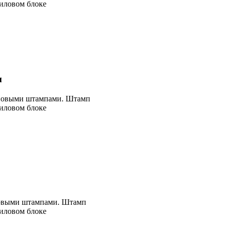
риловом блоке
м
оновыми штампами. Штамп
риловом блоке
новыми штампами. Штамп
риловом блоке