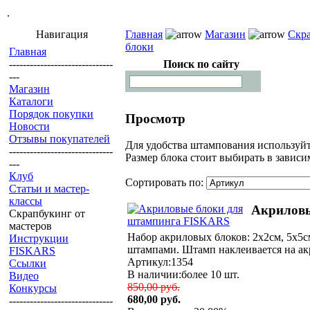
.
Навигация
Главная
Магазин
Скра
блоки
Главная
------------------------------
Поиск по сайту
---
Магазин
Каталоги
Порядок покупки
Просмотр
Новости
Отзывы покупателей
Для удобства штампования используйт
------------------------------
Размер блока стоит выбирать в зависи
---
Клуб
Сортировать по:
Статьи и мастер-
классы
Акриловы
Скрапбукинг от
мастеров
Набор акриловых блоков: 2х2см, 5х5с
Инструкции
штампами. Штамп наклеивается на акр
FISKARS
Артикул:1354
Ссылки
В наличии:более 10 шт.
Видео
850,00 руб.
Конкурсы
680,00 руб.
------------------------------