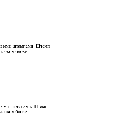
новыми штампами. Штамп
риловом блоке
овыми штампами. Штамп
риловом блоке