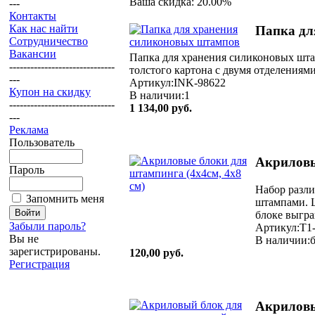
Ваша скидка: 20.00%
---
Контакты
Как нас найти
Папка дл
Сотрудничество
Вакансии
Папка для хранения силиконовых штам
------------------------------
толстого картона с двумя отделениями
---
Артикул:INK-98622
Купон на скидку
В наличии:1
------------------------------
1 134,00 руб.
---
Реклама
Пользователь
Акриловы
Пароль
Набор разли
Запомнить меня
штампами. Ш
блоке выгра
Забыли пароль?
Артикул:T1
Вы не
В наличии:б
зарегистрированы.
120,00 руб.
Регистрация
Акриловы